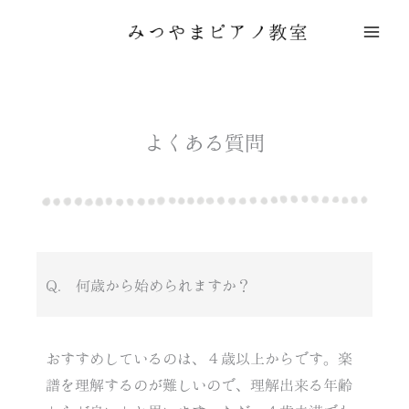
内
容
を
ス
キ
ッ
よくある質問
プ
Q. 何歳から始められますか？
おすすめしているのは、４歳以上からです。楽
譜を理解するのが難しいので、理解出来る年齢