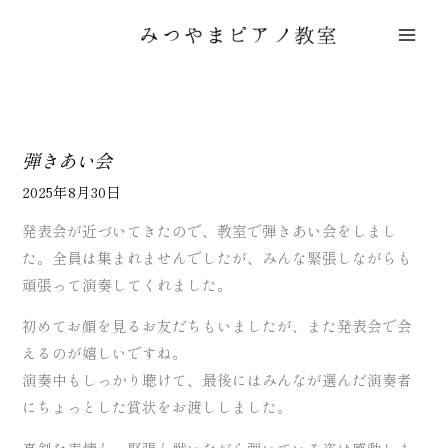
内
容
を
ス
キ
ッ
弾きあい会
プ
2025年8月30日
発表会が近づいてきたので、教室で弾きあい会をしまし
た。全員は集まれませんでしたが、みんな緊張しながらも
頑張って演奏してくれました。
初めてお顔を見るお友だちもいましたが、また発表会で会
えるのが嬉しいですね。
演奏中もしっかり聴けて、最後にはみんなが選んだ演奏者
にちょっとした賞状をお渡ししました。